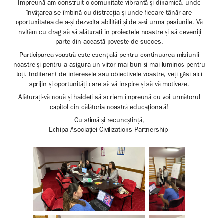
Împreună am construit o comunitate vibrantă și dinamică, unde
învățarea se îmbină cu distracția și unde fiecare tânăr are
oportunitatea de a-și dezvolta abilități și de a-și urma pasiunile. Vă
invităm cu drag să vă alăturați în proiectele noastre și să deveniți
parte din această poveste de succes.
Participarea voastră este esențială pentru continuarea misiunii
noastre și pentru a asigura un viitor mai bun și mai luminos pentru
toți. Indiferent de interesele sau obiectivele voastre, veți găsi aici
sprijin și oportunități care să vă inspire și să vă motiveze.
Alăturați-vă nouă și haideți să scriem împreună cu voi următorul
capitol din călătoria noastră educațională!
Cu stimă și recunoștință,
Echipa Asociației Civilizations Partnership